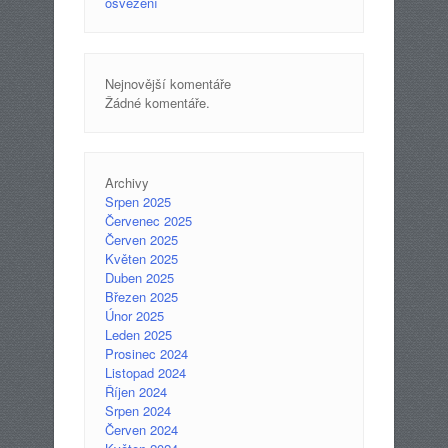
osvěžení
Nejnovější komentáře
Žádné komentáře.
Archivy
Srpen 2025
Červenec 2025
Červen 2025
Květen 2025
Duben 2025
Březen 2025
Únor 2025
Leden 2025
Prosinec 2024
Listopad 2024
Říjen 2024
Srpen 2024
Červen 2024