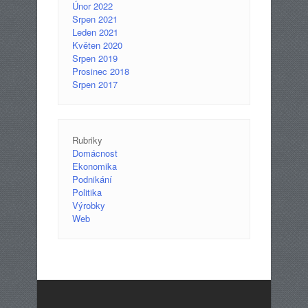
Únor 2022
Srpen 2021
Leden 2021
Květen 2020
Srpen 2019
Prosinec 2018
Srpen 2017
Rubriky
Domácnost
Ekonomika
Podnikání
Politika
Výrobky
Web