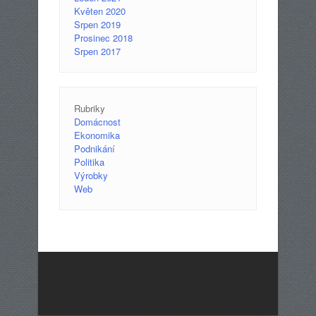
Květen 2020
Srpen 2019
Prosinec 2018
Srpen 2017
Rubriky
Domácnost
Ekonomika
Podnikání
Politika
Výrobky
Web