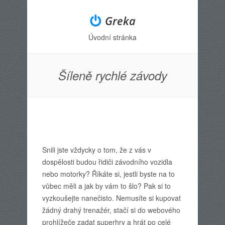
Greka
Úvodní stránka
Menu
Skip to content
Šíleně rychlé závody
Snili jste vždycky o tom, že z vás v
dospělosti budou řidiči závodního vozidla
nebo motorky? Říkáte si, jestli byste na to
vůbec měli a jak by vám to šlo? Pak si to
vyzkoušejte nanečisto. Nemusíte si kupovat
žádný drahý trenažér, stačí si do webového
prohlížeče zadat superhry a hrát po celé