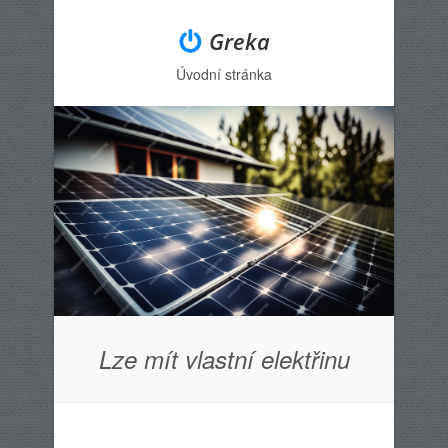
Greka
Úvodní stránka
Menu
Skip to content
Lze mít vlastní elektřinu