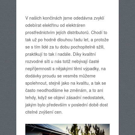
V našich končinách jsme odedávna zvyklí
odebírat elektřinu od elektráren
prostřednictvím jejích distributorů. Chodí to
tak už po hodně dlouhou řadu let, a protože
se s tím lidé za tu dobu pochopitelně sžili,
praktikují to tak i nadále. Díky kvalitní
rozvodné síti u nás totiž nebývají časté
nepříjemnosti s nějakými těmi výpadky, na
dodávky proudu se vesměs můžeme
spolehnout, stejně jako na kvalitu, a tak se
často neodhodláme ke změnám, a to ani
tehdy, když se objeví zásadní nedostatek,
jakým bylo především v poslední době dost
citelné zvýšení cen.