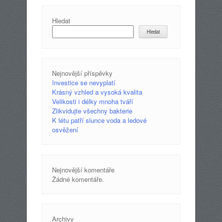
Hledat
Hledat
Nejnovější příspěvky
Investice se nevyplatí
Krásný vzhled a vysoká kvalita
Velikosti i délky mnoha tváří
Zlikvidujte všechny bakterie
K létu patří slunce voda a ledové
osvěžení
Nejnovější komentáře
Žádné komentáře.
Archivy