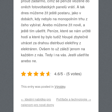
proud zadarmo, čímž se peníze vložené do
oněch fotovoltaických panelů vrátí. A tak
dnes můžeme žít ještě postaru, jako v
dobách, kdy nebylo na monopolním trhu z
čeho vybírat. Anebo můžeme žít nově, a
ještě tím ušetřit. Peníze, které se nám určitě
hodí a které by bylo tudíž hloupé zbytečně
utrácet za drahou distribuci elektřiny z
elektráren. Ovšem to už záleží jenom na
každém z nás. Tedy i na vás. Jestli ušetříte
anebo ne.
4.6/5 - (5 votes)
This entry was posted in
Výrobky
.
Post navigation
←
Ideální nabídka pro
Počítače a technologie
→
nejenom pro nové domy