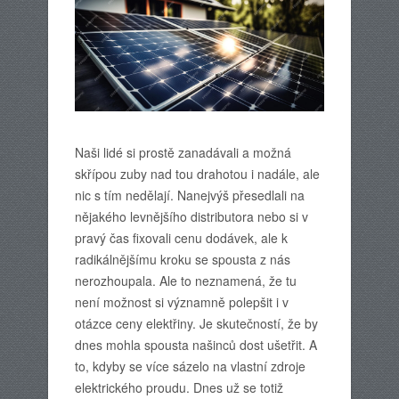
Naši lidé si prostě zanadávali a možná
skřípou zuby nad tou drahotou i nadále, ale
nic s tím nedělají. Nanejvýš přesedlali na
nějakého levnějšího distributora nebo si v
pravý čas fixovali cenu dodávek, ale k
radikálnějšímu kroku se spousta z nás
nerozhoupala. Ale to neznamená, že tu
není možnost si významně polepšit i v
otázce ceny elektřiny. Je skutečností, že by
dnes mohla spousta našinců dost ušetřit. A
to, kdyby se více sázelo na vlastní zdroje
elektrického proudu. Dnes už se totiž