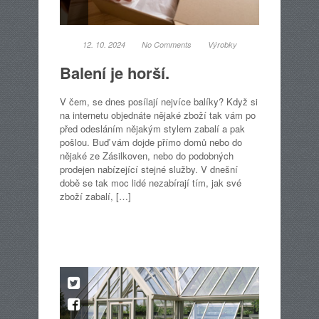
12. 10. 2024
No Comments
Výrobky
Balení je horší.
V čem, se dnes posílají nejvíce balíky? Když si
na internetu objednáte nějaké zboží tak vám po
před odesláním nějakým stylem zabalí a pak
pošlou. Buď vám dojde přímo domů nebo do
nějaké ze Zásilkoven, nebo do podobných
prodejen nabízející stejné služby. V dnešní
době se tak moc lidé nezabírají tím, jak své
zboží zabalí, […]