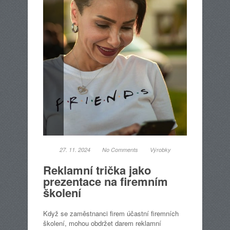
27. 11. 2024
No Comments
Výrobky
Reklamní trička jako
prezentace na firemním
školení
Když se zaměstnanci firem účastní firemních
školení, mohou obdržet darem reklamní