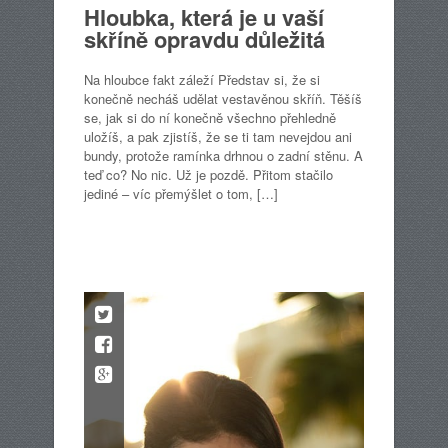
Hloubka, která je u vaší
skříně opravdu důležitá
Na hloubce fakt záleží Představ si, že si
konečně necháš udělat vestavěnou skříň. Těšíš
se, jak si do ní konečně všechno přehledně
uložíš, a pak zjistíš, že se ti tam nevejdou ani
bundy, protože ramínka drhnou o zadní stěnu. A
teď co? No nic. Už je pozdě. Přitom stačilo
jediné – víc přemýšlet o tom, […]