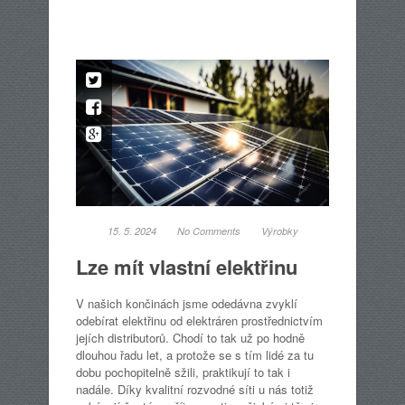
15. 5. 2024
No Comments
Výrobky
Lze mít vlastní elektřinu
V našich končinách jsme odedávna zvyklí
odebírat elektřinu od elektráren prostřednictvím
jejích distributorů. Chodí to tak už po hodně
dlouhou řadu let, a protože se s tím lidé za tu
dobu pochopitelně sžili, praktikují to tak i
nadále. Díky kvalitní rozvodné síti u nás totiž