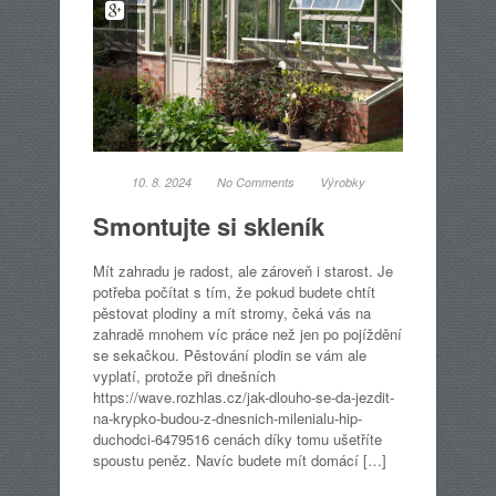
10. 8. 2024
No Comments
Výrobky
Smontujte si skleník
Mít zahradu je radost, ale zároveň i starost. Je
potřeba počítat s tím, že pokud budete chtít
pěstovat plodiny a mít stromy, čeká vás na
zahradě mnohem víc práce než jen po pojíždění
se sekačkou. Pěstování plodin se vám ale
vyplatí, protože při dnešních
https://wave.rozhlas.cz/jak-dlouho-se-da-jezdit-
na-krypko-budou-z-dnesnich-milenialu-hip-
duchodci-6479516 cenách díky tomu ušetříte
spoustu peněz. Navíc budete mít domácí […]