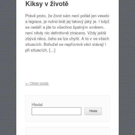
Kiksy v životě
Právě proto, že život sám není pořád jen veselo
a legrace, je nutno brát jej takový jaký je. I když
se nedaří a jde to všechno špatným směrem,
není nikdy nic definitivně ztraceno. Vždy ještě
zbývá něco, čeho se lze chytit. A to v ve všech
situacích. Bohužel se nepříznivé věci stávají i
při situacích, […]
Post navigation
←
Older posts
Hledat
Hledat