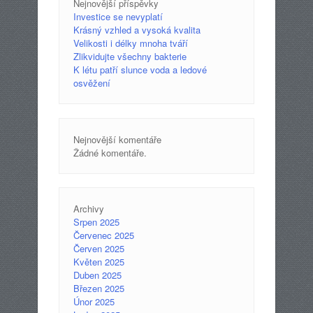
Nejnovější příspěvky
Investice se nevyplatí
Krásný vzhled a vysoká kvalita
Velikosti i délky mnoha tváří
Zlikvidujte všechny bakterie
K létu patří slunce voda a ledové
osvěžení
Nejnovější komentáře
Žádné komentáře.
Archivy
Srpen 2025
Červenec 2025
Červen 2025
Květen 2025
Duben 2025
Březen 2025
Únor 2025