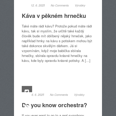
12. 6. 2025
No Comments
Výrobky
Káva v pěkném hrnečku
Také máte rádi kávu? Protože pokud máte rádi
kávu, tak si myslím, že určitě také každý
člověk bude mít oblíbený nějaký hrneček, jako
například hrnky na kávu s potiskem mohou být
také dokonce skvělým dárkem. Já si
vzpomínám, když moje babička sbírala
hrnečky, sbírala opravdu krásné hrnečky na
kávu, kde byly opravdu krásné potisky. A […]
6. 6. 2025
No Comments
Výrobky
Do you know orchestra?
If you ever want to go to a real symphony