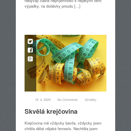
nebývají časté nepříjemnosti s nějakými těmi
výpadky, na dodávky proudu […]
16. 4. 2024
No Comments
Výrobky
Skvělá krejčovina
Krejčovina mě vždycky bavila, vždycky jsem
chtěla dělat nějaké řemeslo. Nechtěla jsem