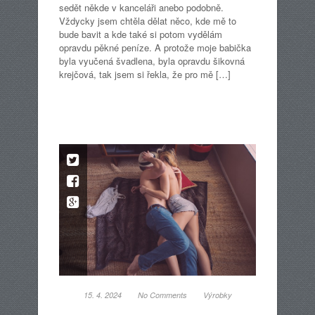
sedět někde v kanceláři anebo podobně.
Vždycky jsem chtěla dělat něco, kde mě to
bude bavit a kde také si potom vydělám
opravdu pěkné peníze. A protože moje babička
byla vyučená švadlena, byla opravdu šikovná
krejčová, tak jsem si řekla, že pro mě […]
15. 4. 2024
No Comments
Výrobky