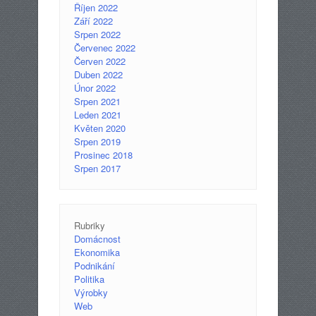
Říjen 2022
Září 2022
Srpen 2022
Červenec 2022
Červen 2022
Duben 2022
Únor 2022
Srpen 2021
Leden 2021
Květen 2020
Srpen 2019
Prosinec 2018
Srpen 2017
Rubriky
Domácnost
Ekonomika
Podnikání
Politika
Výrobky
Web