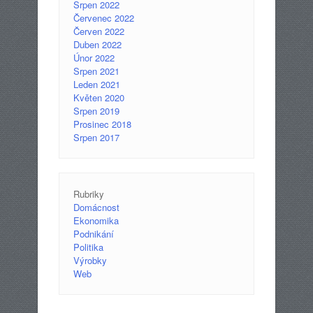
Srpen 2022
Červenec 2022
Červen 2022
Duben 2022
Únor 2022
Srpen 2021
Leden 2021
Květen 2020
Srpen 2019
Prosinec 2018
Srpen 2017
Rubriky
Domácnost
Ekonomika
Podnikání
Politika
Výrobky
Web