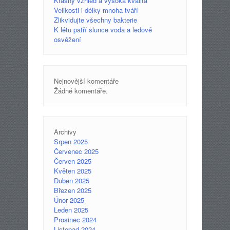
Krásný vzhled a vysoká kvalita
Velikosti i délky mnoha tváří
Zlikvidujte všechny bakterie
K létu patří slunce voda a ledové
osvěžení
Nejnovější komentáře
Žádné komentáře.
Archivy
Srpen 2025
Červenec 2025
Červen 2025
Květen 2025
Duben 2025
Březen 2025
Únor 2025
Leden 2025
Prosinec 2024
Listopad 2024