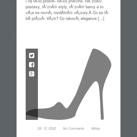
i na tÄ›lo prostÄ› nÄ›co jinÃ©ho. RÅ¯znÃ©
postavy, rÅ¯znÃ© styly, rÅ¯znÃ© barvy a to
vÅ¡e se rovnÃ¡ rozdÃ­lnÃ© nÃ¡zory.Â Co se lÃ­
bÃ­ prÃ¡vÄ› VÃ¡m? Co takovÃ¡ elegance […]
28. 12. 2022
No Comments
Móda