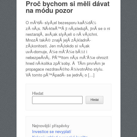
Proč bychom si měli dávat
na módu pozor
O mÃ³dÄ› slyÅ¡el bezesporu kaÅ¾dÃ½
zÂ nÃ¡s. NÄ›kteÅ™Ã­ ji nÃ¡sledujÃ­, jinÃ­ se o ni
nestarajÃ­, avÅ¡ak slyÅ¡eli o nÃ­ vÅ¡ichni.
MnozÃ­ takÃ© znajÃ­ jejÃ­ zÃ¡kladnÃ­
zÃ¡konitosti. Jen mÃ¡lokdo si vÅ¡ak
uvÄ›domuje, Å¾e mÅ¯Å¾e bÃ½t i
nebezpeÄnÃ¡. PÅ™itom nÃ¡s mÅ¯Å¾e ohrozit
hned nÄ›kolika zpÅ¯soby. Â TÃ­m prvnÃ­m je
propagace nezdravÃ©ho Å¾ivotnÃ­ho stylu.
VÂ tomto pÅ™Ã­padÄ› se jednÃ¡ o […]
Hledat
Hledat
Nejnovější příspěvky
Investice se nevyplatí