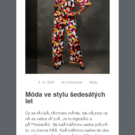
3. 12. 2023
No Comments
Móda
Móda ve stylu šedesátých
let
Co se tÃ½kÃ¡ tÃ©matu mÃ³da, tak nÃ¡zory na
nÃ­ se velice rÅ¯znÃ­. Je to logickÃ© a
pÅ™irozenÃ©. Ne kaÅ¾dÃ©mu sedne prÃ¡vÄ›
to, co zrovna frÄÃ­. KaÅ¾dÃ©mu sedne do oka