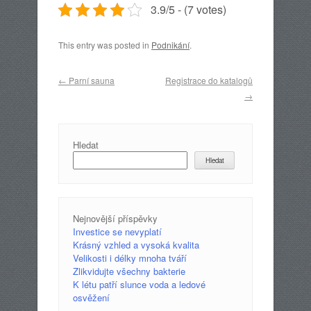
3.9/5 - (7 votes)
This entry was posted in
Podnikání
.
Post navigation
←
Parní sauna
Registrace do katalogů
→
Hledat
Hledat
Nejnovější příspěvky
Investice se nevyplatí
Krásný vzhled a vysoká kvalita
Velikosti i délky mnoha tváří
Zlikvidujte všechny bakterie
K létu patří slunce voda a ledové
osvěžení