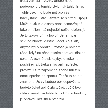
třeba zahradní vozíky anebo něco
podobného v tomhle stylu, tak tahle firma.
Tohle všechno bude mít pro vás
nachystané. Stačí, abyste se s firmou spojili.
Můžete jak telefonicky nebo samozřejmě
také emailem. Já nejraději spíše telefonuji.
Je to takový přímý hovor. Během pár
sekund budete vlastně vědět, co a jak,
abyste byli v obraze. Protože já nemám
ráda, když na něco musím opravdu dlouho
čekat. A vezměte si, kdybyste někomu
poslali email, třeba si ho ani nepřečte,
protože na to zapomene anebo mu ten
email spadne do spamu. Takže to potom
znamená, že vy budete bez odpovědi a
budete čekat úplně zbytečně. Ještě bych
chtěla zmínit, že tahle firma Hro technology
je opravdu kvalitní a precizní