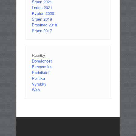
Srpen 2021
Leden 2021
Květen 2020
Srpen 2019
Prosinec 2018
Srpen 2017
Rubriky
Domácnost
Ekonomika
Podnikání
Politika
Výrobky
Web