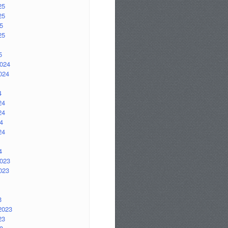
25
25
5
25
5
2024
024
4
24
24
4
24
4
2023
023
3
2023
23