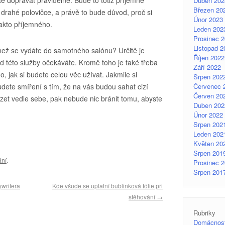
Duben 202
Březen 20
drahé polovičce, a právě to bude důvod, proč si
Únor 2023
akto příjemného.
Leden 202
Prosinec 
Listopad 2
 než se vydáte do samotného salónu? Určitě je
Říjen 2022
 od této služby očekáváte. Kromě toho je také třeba
Září 2022
o, jak si budete celou věc užívat. Jakmile si
Srpen 202
udete smíření s tím, že na vás budou sahat cizí
Červenec 
Červen 20
ázet vedle sebe, pak nebude nic bránit tomu, abyste
Duben 202
Únor 2022
Srpen 202
Leden 202
Květen 20
Srpen 201
ání
.
Prosinec 
Srpen 201
ywritera
Kde všude se uplatní bublinková fólie při
stěhování
→
Rubriky
Domácnos