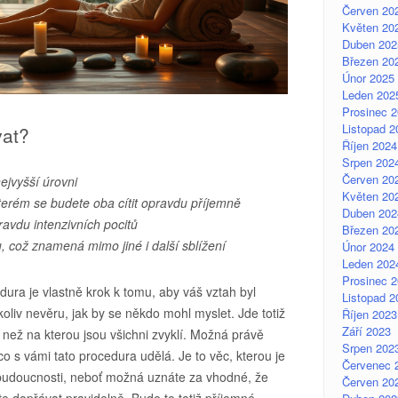
Červen 20
Květen 20
Duben 202
Březen 20
Únor 2025
Leden 202
Prosinec 
Listopad 2
at?
Říjen 2024
Srpen 202
Červen 20
ejvyšší úrovni
Květen 20
terém se budete oba cítit opravdu příjemně
Duben 202
avdu intenzivních pocitů
Březen 20
, což znamená mimo jiné i další sblížení
Únor 2024
Leden 202
Prosinec 
dura je vlastně krok k tomu, aby váš vztah byl
Listopad 2
koliv nevěru, jak by se někdo mohl myslet. Jde totiž
Říjen 2023
Září 2023
, než na kterou jsou všichni zvyklí. Možná právě
Srpen 202
 co s vámi tato procedura udělá. Je to věc, kterou je
Červenec 
 budoucnosti, neboť možná uznáte za vhodné, že
Červen 20
te dopřávat pravidelně. Bude to totiž příjemné