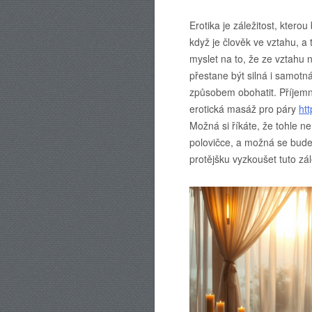
Erotika je záležitost, kterou
když je člověk ve vztahu, a
myslet na to, že ze vztahu 
přestane být silná i samotn
způsobem obohatit. Příjemn
erotická masáž pro páry
ht
Možná si říkáte, že tohle n
polovičce, a možná se bude
protějšku vyzkoušet tuto zál