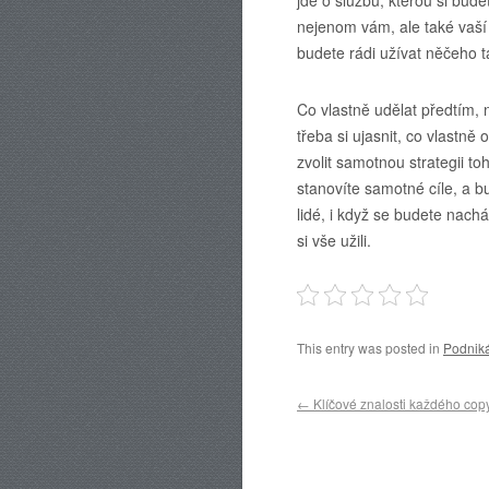
nejenom vám, ale také vaší 
budete rádi užívat něčeho t
Co vlastně udělat předtím,
třeba si ujasnit, co vlastně
zvolit samotnou strategii toh
stanovíte samotné cíle, a b
lidé, i když se budete nach
si vše užili.
This entry was posted in
Podnik
Post navigation
←
Klíčové znalosti každého cop