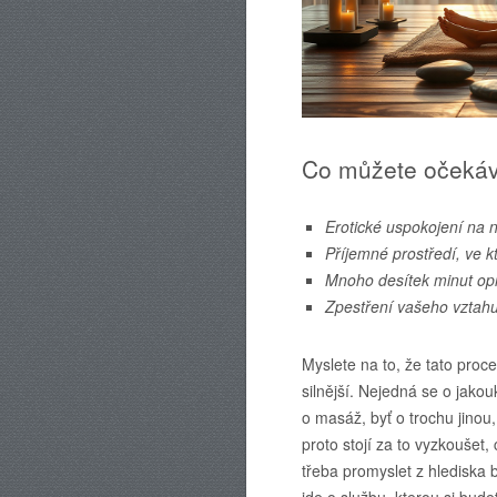
Co můžete očekáv
Erotické uspokojení na n
Příjemné prostředí, ve k
Mnoho desítek minut opr
Zpestření vašeho vztahu
Myslete na to, že tato proce
silnější. Nejedná se o jakou
o masáž, byť o trochu jinou
proto stojí za to vyzkoušet,
třeba promyslet z hlediska
jde o službu, kterou si bude