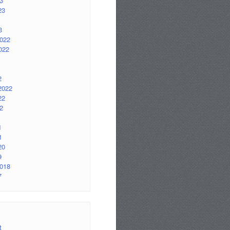
3
23
3
2022
022
2
2022
22
2
1
1
20
9
2018
7
t