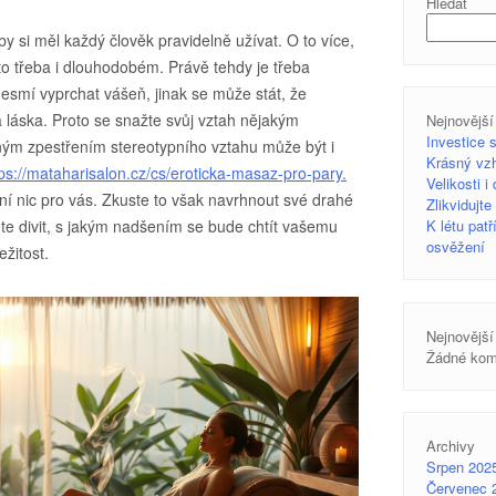
Hledat
 by si měl každý člověk pravidelně užívat. O to více,
 to třeba i dlouhodobém. Právě tehdy je třeba
nesmí vyprchat vášeň, jinak se může stát, že
á láska. Proto se snažte svůj vztah nějakým
Nejnovější
Investice 
ým zpestřením stereotypního vztahu může být i
Krásný vzh
tps://mataharisalon.cz/cs/eroticka-masaz-pro-pary.
Velikosti i
ení nic pro vás. Zkuste to však navrhnout své drahé
Zlikvidujt
te divit, s jakým nadšením se bude chtít vašemu
K létu pat
osvěžení
ežitost.
Nejnovější
Žádné kom
Archivy
Srpen 202
Červenec 