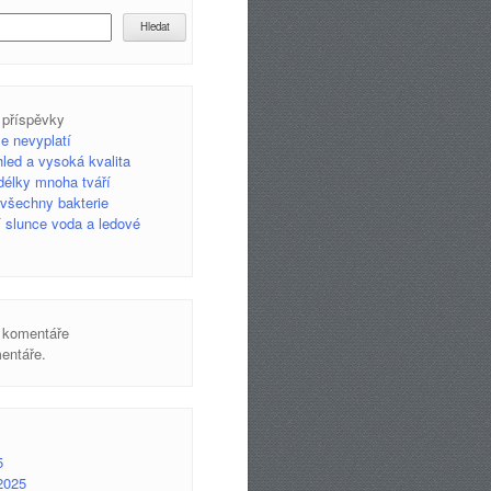
Hledat
 příspěvky
se nevyplatí
led a vysoká kvalita
 délky mnoha tváří
e všechny bakterie
ří slunce voda a ledové
 komentáře
entáře.
5
2025