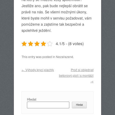
Jestliže ano, pak bude nejlepší obrátit se
právě na nás. Se všemi možnými úkony,
které byste mohli v servisu požadovat, vám
pomůžeme a zajistíme tak bezpečné a
spolehlivé ježdění.
4.1/5 - (8 votes)
This entry was posted in Nezařazené.
Post navigation
←
Výhody krycí plachty
Proč si objednat
betonový plot i s montáží
→
Hledat
Hledat