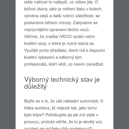
stále nabízet to nejlepší, co vůbec jde. O
běžné úkony, jako je měření tlaku v kolech,
výměna olejů a další rutinní záležitosti, se
postaráme během minuty. Zabýváme se
nejrůznějšími úpravami těchto vozů.
Věříme, že značka IVECO vyrábí velmi
kvalitní vozy, o které je nutné starat se.
Využijte proto středisko, které má k dispozici
kvalitní vybavení a odborný tým
profesionálů, kteří vědí, co nesmí zanedbat.
Výborný technický stav je
důležitý
Bojíte se o to, že váš nákladní automobil, či
třeba autobus, již nejezdí tak, jako tomu
bylo kdysi? Potřebujete jej ale mít stále v
provozu, protože věříte, že to je skvělý vůz,
na který se můžete vždy spolehnout?