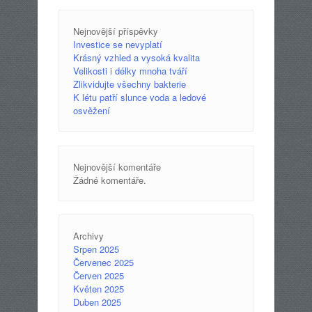
Nejnovější příspěvky
Investice se nevyplatí
Krásný vzhled a vysoká kvalita
Velikosti i délky mnoha tváří
Zlikvidujte všechny bakterie
K létu patří slunce voda a ledové
osvěžení
Nejnovější komentáře
Žádné komentáře.
Archivy
Srpen 2025
Červenec 2025
Červen 2025
Květen 2025
Duben 2025