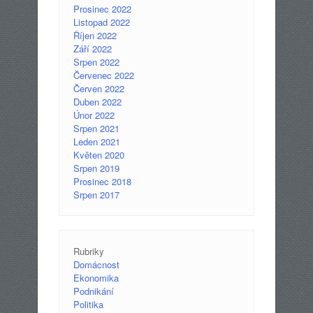
Prosinec 2022
Listopad 2022
Říjen 2022
Září 2022
Srpen 2022
Červenec 2022
Červen 2022
Duben 2022
Únor 2022
Srpen 2021
Leden 2021
Květen 2020
Srpen 2019
Prosinec 2018
Srpen 2017
Rubriky
Domácnost
Ekonomika
Podnikání
Politika