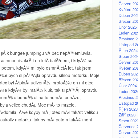
Červen 20
Květen 20
Duben 202
Březen 20
Únor 2025
Leden 202
Prosinec 
Listopad 2
Říjen 2024
iÂ k bungee jumpingu vÅ¯bec nepÅ™emluvila.
Srpen 202
se mnou dvakrÃ¡t na letÂ balÃ³nem, i kdyÅ¾ se
Červen 20
A potom, kdyÅ¾ mi bylo osmnÃ¡ctÂ let, tak jsem
Květen 20
Duben 202
e bych si pÅ™Ã¡la opravdu silnou motorku. Moje
Březen 20
tec byl ÃºplnÄ› udivenÃ½, protoÅ¾e on mi otec
Únor 2024
Å¾e kdyÅ¾ byl malÃ½ kluk, tak si pÅ™Ã¡l opravdu
Leden 202
jenomÅ¾e bohuÅ¾el na to nemÄ›l penÃ­ze,
Prosinec 
Listopad 2
byla velice chudÃ¡. Moc mÄ› to mrzelo.
Říjen 2023
Ä›domila, Å¾e kdyby mÅ¯j otec mÄ›l takÃ© velikou
Září 2023
koukoliv motorku, tak by mÄ› potom takÃ© mohl
Srpen 202
Červenec 
Červen 20