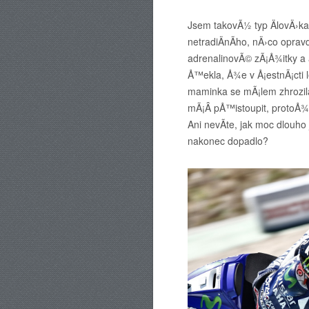
Jsem takovÃ½ typ ÄlovÄ›ka
netradiÄnÃ­ho, nÄ›co oprav
adrenalinovÃ© zÃ¡Å¾itky a
Å™ekla, Å¾e v Å¡estnÃ¡cti 
maminka se mÃ¡lem zhrozila,
mÃ¡Â pÅ™istoupit, protoÅ¾
Ani nevÃ­te, jak moc dlouho
nakonec dopadlo?