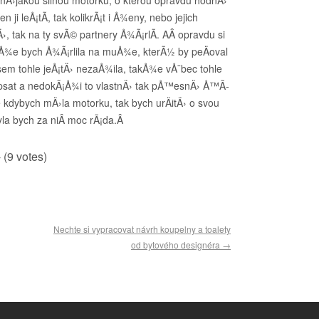
i leÅ¡tÃ­, tak kolikrÃ¡t i Å¾eny, nebo jejich
, tak na ty svÃ© partnery Å¾Ã¡rlÃ­. AÂ opravdu si
Å¾e bych Å¾Ã¡rlila na muÅ¾e, kterÃ½ by peÄoval
jsem tohle jeÅ¡tÄ› nezaÅ¾ila, takÅ¾e vÅ¯bec tohle
psat a nedokÃ¡Å¾i to vlastnÄ› tak pÅ™esnÄ› Å™Ã­
e kdybych mÄ›la motorku, tak bych urÄitÄ› o svou
yla bych za niÂ moc rÃ¡da.Â
- (9 votes)
Nechte si vypracovat návrh koupelny a toalety
od bytového designéra
→