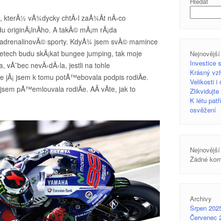
Hledat
, kterÃ½ vÅ¾dycky chtÄ›l zaÅ¾Ã­t nÄ›co
du originÃ¡lnÃ­ho. A takÃ© mÃ¡m rÃ¡da
 adrenalinovÃ© sporty. KdyÅ¾ jsem svÃ© mamince
letech budu skÃ¡kat bungee jumping, tak moje
Nejnovější
Investice 
 vÅ¯bec nevÄ›dÄ›la, jestli na tohle
Krásný vzh
e jÃ¡ jsem k tomu potÅ™ebovala podpis rodiÄe.
Velikosti i
 jsem pÅ™emlouvala rodiÄe. AÂ vÃ­te, jak to
Zlikvidujt
K létu pat
osvěžení
Nejnovější
Žádné kom
Archivy
Srpen 202
Červenec 