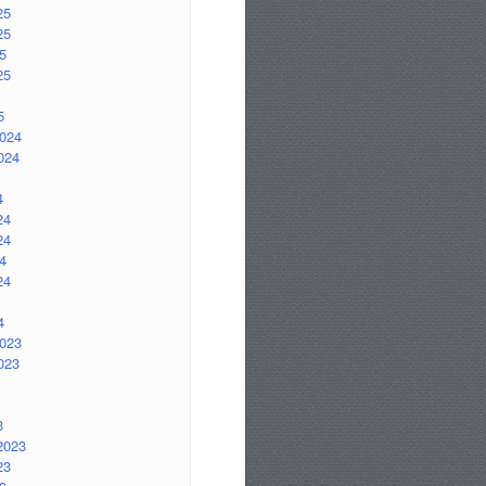
25
25
5
25
5
2024
024
4
24
24
4
24
4
2023
023
3
2023
23