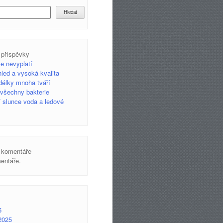
Hledat
 příspěvky
se nevyplatí
led a vysoká kvalita
 délky mnoha tváří
e všechny bakterie
ří slunce voda a ledové
 komentáře
entáře.
5
2025