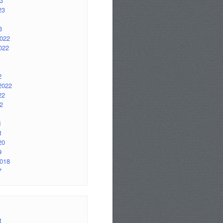
3
23
3
2022
022
2
2022
22
2
1
1
20
9
2018
7
t