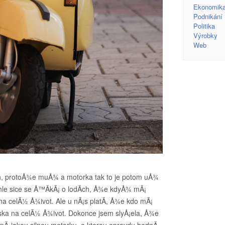
Ekonomik
Podnikání
Politika
Výrobky
Web
ah, protoÅ¾e muÅ¾ a motorka tak to je potom uÅ¾
hle sice se Å™Ã­kÃ¡ o lodÃ­ch, Å¾e kdyÅ¾ mÃ¡
a na celÃ½ Å¾ivot. Ale u nÃ¡s platÃ­, Å¾e kdo mÃ¡
Ã¡ska na celÃ½ Å¾ivot. Dokonce jsem slyÅ¡ela, Å¾e
›jakou silnou motorku, o kterou opravdu hodnÄ›