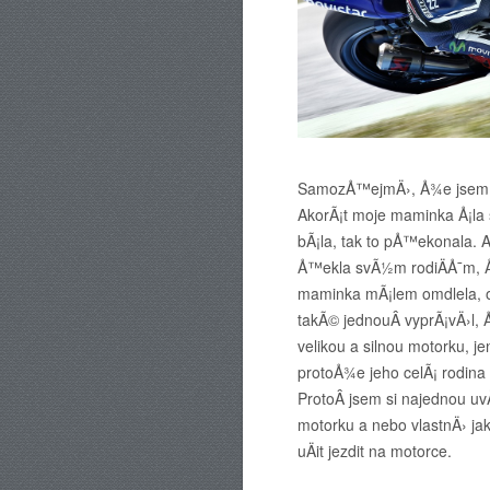
SamozÅ™ejmÄ›, Å¾e jsem j
AkorÃ¡t moje maminka Å¡la 
bÃ¡la, tak to pÅ™ekonala. 
Å™ekla svÃ½m rodiÄÅ¯m, Å¾
maminka mÃ¡lem omdlela, o
takÃ© jednouÂ vyprÃ¡vÄ›l, 
velikou a silnou motorku, 
protoÅ¾e jeho celÃ¡ rodina 
ProtoÂ jsem si najednou uv
motorku a nebo vlastnÄ› ja
uÄit jezdit na motorce.