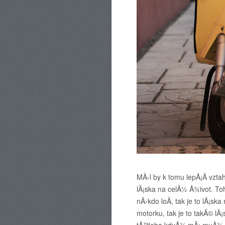
MÄ›l by k tomu lepÅ¡Ã­ vzt
lÃ¡ska na celÃ½ Å¾ivot. To
nÄ›kdo loÄ, tak je to lÃ¡sk
motorku, tak je to takÃ© l
tÅ™eba kdyÅ¾ mÃ¡ muÅ¾ nÄ