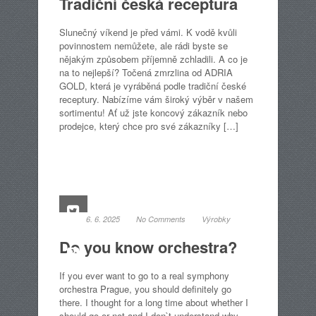
Tradiční česká receptura
Slunečný víkend je před vámi. K vodě kvůli
povinnostem nemůžete, ale rádi byste se
nějakým způsobem příjemně zchladili. A co je
na to nejlepší? Točená zmrzlina od ADRIA
GOLD, která je vyráběná podle tradiční české
receptury. Nabízíme vám široký výběr v našem
sortimentu! Ať už jste koncový zákazník nebo
prodejce, který chce pro své zákazníky […]
6. 6. 2025
No Comments
Výrobky
Do you know orchestra?
If you ever want to go to a real symphony
orchestra Prague, you should definitely go
there. I thought for a long time about whether I
should go or not and I don`t understand why,