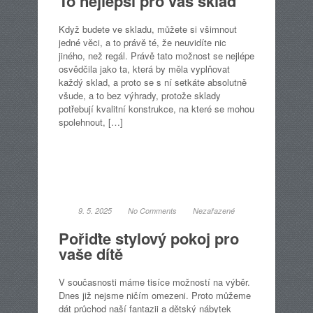
To nejlepší pro váš sklad
Když budete ve skladu, můžete si všimnout
jedné věci, a to právě té, že neuvidíte nic
jiného, než regál. Právě tato možnost se nejlépe
osvědčila jako ta, která by měla vyplňovat
každý sklad, a proto se s ní setkáte absolutně
všude, a to bez výhrady, protože sklady
potřebují kvalitní konstrukce, na které se mohou
spolehnout, […]
9. 5. 2025
No Comments
Nezařazené
Pořiďte stylový pokoj pro
vaše dítě
V současnosti máme tisíce možností na výběr.
Dnes již nejsme ničím omezeni. Proto můžeme
dát průchod naší fantazii a dětský nábytek