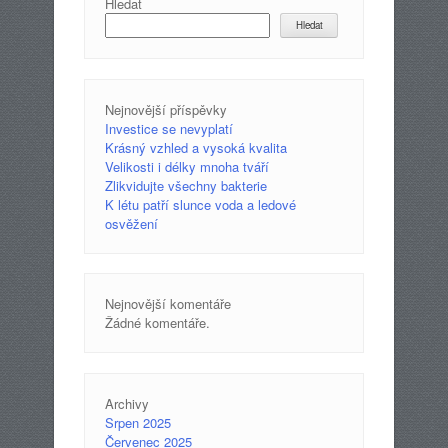
Hledat
Hledat
Nejnovější příspěvky
Investice se nevyplatí
Krásný vzhled a vysoká kvalita
Velikosti i délky mnoha tváří
Zlikvidujte všechny bakterie
K létu patří slunce voda a ledové
osvěžení
Nejnovější komentáře
Žádné komentáře.
Archivy
Srpen 2025
Červenec 2025