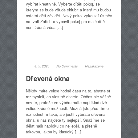
vybírat kreativně. Vyberte dítěti pokoj, se
kterým se bude všude chlubit a který mu budou
ostatní děti závidět. Nový pokoj vykouzlí úsměv
na tváři Zařídit a vybavit pokoj pro malé dítě
není žádná věda […]
4. 5. 2025
No Comments
Nezařazené
Dřevená okna
Někdy máte velice hodně času na to, abyste si
rozmysleli, co vlastně chcete. Občas ale vážně
nevíte, protože ve výběru máte například dvě
velice krásné možnosti. Možná jste před tímto
rozhodnutím také, ale jestli vybíráte dřevená
okna, u nás najdete ty nejlepší. Snažíme se
dělat naši nabídku co nejlepší, a přesně
takovou, jakou by klasický […]