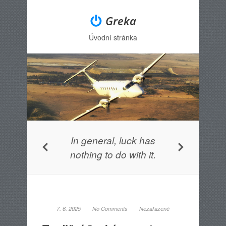
Greka
Úvodní stránka
Menu
Skip to content
In general, luck has
nothing to do with it.
7. 6. 2025
No Comments
Nezařazené