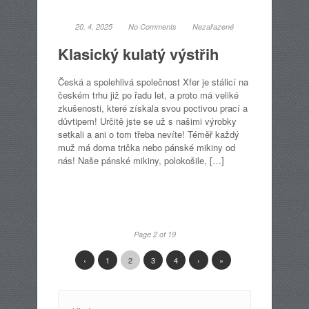
20. 4. 2025
No Comments
Nezařazené
Klasický kulatý výstřih
Česká a spolehlivá společnost Xfer je stálicí na
českém trhu již po řadu let, a proto má veliké
zkušenosti, které získala svou poctivou prací a
důvtipem! Určitě jste se už s našimi výrobky
setkali a ani o tom třeba nevíte! Téměř každý
muž má doma trička nebo pánské mikiny od
nás! Naše pánské mikiny, polokošile, […]
Page 2 of 19
‹
1
2
3
4
›
»