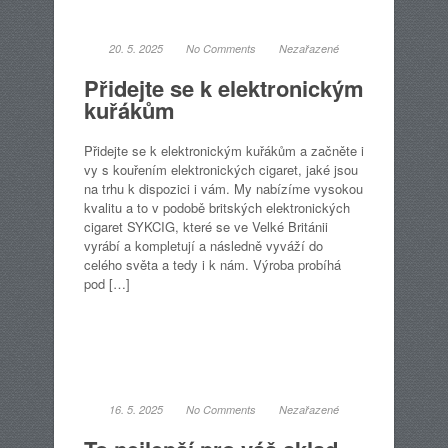
20. 5. 2025
No Comments
Nezařazené
Přidejte se k elektronickým
kuřákům
Přidejte se k elektronickým kuřákům a začněte i
vy s kouřením elektronických cigaret, jaké jsou
na trhu k dispozici i vám. My nabízíme vysokou
kvalitu a to v podobě britských elektronických
cigaret SYKCIG, které se ve Velké Británii
vyrábí a kompletují a následně vyváží do
celého světa a tedy i k nám. Výroba probíhá
pod […]
16. 5. 2025
No Comments
Nezařazené