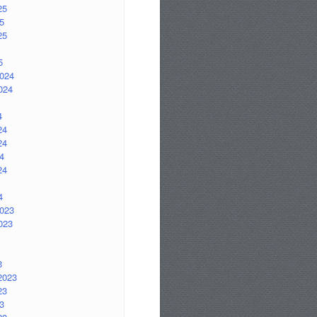
25
5
25
5
2024
024
4
24
24
4
24
4
2023
023
3
2023
23
3