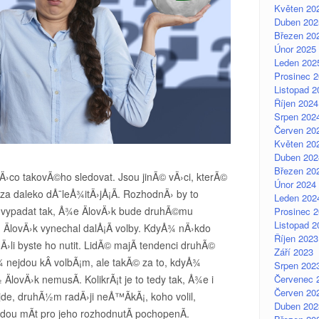
Květen 20
Duben 202
Březen 20
Únor 2025
Leden 202
Prosinec 
Listopad 2
Říjen 2024
Srpen 202
Červen 20
Květen 20
Duben 202
Březen 20
co takovÃ©ho sledovat. Jsou jinÃ© vÄ›ci, kterÃ©
Únor 2024
a daleko dÅ¯leÅ¾itÄ›jÅ¡Ã­. RozhodnÄ› by to
Leden 202
 vypadat tak, Å¾e ÄlovÄ›k bude druhÃ©mu
Prosinec 
Listopad 2
ÄlovÄ›k vynechal dalÅ¡Ã­ volby. KdyÅ¾ nÄ›kdo
Říjen 2023
Ä›li byste ho nutit. LidÃ© majÃ­ tendenci druhÃ©
Září 2023
Å¾ nejdou kÂ volbÃ¡m, ale takÃ© za to, kdyÅ¾
Srpen 202
ÄlovÄ›k nemusÃ­. KolikrÃ¡t je to tedy tak, Å¾e i
Červenec 
Červen 20
de, druhÃ½m radÄ›ji neÅ™Ã­kÃ¡, koho volil,
Duben 202
dou mÃ­t pro jeho rozhodnutÃ­ pochopenÃ­.