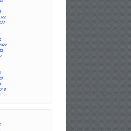
23
3
2022
022
2
2022
22
2
1
1
20
9
2018
7
t
a