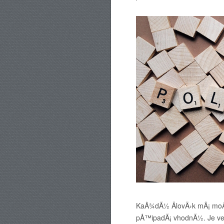
KaÅ¾dÃ½ ÄlovÄ›k mÃ¡ moÅ¾
pÅ™ipadÃ¡ vhodnÃ½. Je ve