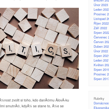
Březen 20
Únor 2023
Leden 202
Prosinec 
Listopad 2
Říjen 2022
Září 2022
Srpen 202
Červenec 
Červen 20
Duben 202
Únor 2022
Srpen 202
Leden 202
Květen 20
Srpen 201
Prosinec 
Srpen 201
Rubriky
nost zvolit si toho, kdo danÃ©mu ÄlovÄ›ku
Domácnos
lmi smutnÃ©, kdyÅ¾ se stane to, Å¾e se
Ekonomik