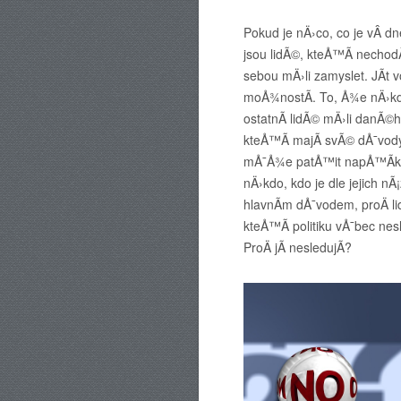
Pokud je nÄ›co, co je vÂ d
jsou lidÃ©, kteÅ™Ã­ nechodÃ­ 
sebou mÄ›li zamyslet. JÃ­t v
moÅ¾nostÃ­. To, Å¾e nÄ›kd
ostatnÃ­ lidÃ© mÄ›li danÃ©h
kteÅ™Ã­ majÃ­ svÃ© dÅ¯vody
mÅ¯Å¾e patÅ™it napÅ™Ã­kla
nÄ›kdo, kdo je dle jejich n
hlavnÃ­m dÅ¯vodem, proÄ lid
kteÅ™Ã­ politiku vÅ¯bec nesle
ProÄ jÃ­ nesledujÃ­?