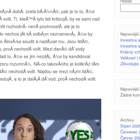
Hledat
neÅ¡nÃ­ dobÄ› zcela bÄ›Å¾nÃ©, pak je to to, Å¾e
volit. Ti, kteÅ™Ã­ tyto lidi kritizujÃ­, by se sami nad
olit rozhodnÄ› nenÃ­ povinnostÃ­, ale je to
o nechce jÃ­t kÂ volbÃ¡m neznamenÃ¡, Å¾e by
Nejnovější
Investice 
o ÄlovÄ›ka soudit a nadÃ¡vat mu. Jsou lidÃ©,
Investice 
, proÄ nechodÃ­ volit. Mezi danÃ© dÅ¯vody
Krásný vzh
d to, Å¾e se jim nezdÃ¡, Å¾e by kandidoval
Velikosti i
Ã¡zoru rozumnÃ½. NÄ›co takovÃ©ho je kolikrÃ¡t tÃ­m
Zlikvidujt
Ã© nechodÃ­ volit. Najdou se mezi nÃ¡mi lidÃ©,
dujÃ­, a to je dalÅ¡Ã­ dÅ¯vod, proÄ nechodÃ­ volit.
Nejnovější
Žádné kom
Archivy
Srpen 202
Červenec 
Červen 20