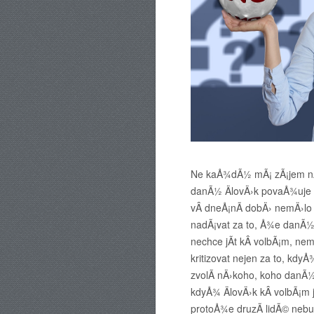
Ne kaÅ¾dÃ½ mÃ¡ zÃ¡jem nÄ›
danÃ½ ÄlovÄ›k povaÅ¾uje z
vÂ dneÅ¡nÃ­ dobÄ› nemÄ›lo
nadÃ¡vat za to, Å¾e danÃ½ 
nechce jÃ­t kÂ volbÃ¡m, nem
kritizovat nejen za to, kdy
zvolÃ­ nÄ›koho, koho danÃ½ 
kdyÅ¾ ÄlovÄ›k kÂ volbÃ¡m j
protoÅ¾e druzÃ­ lidÃ© nebu