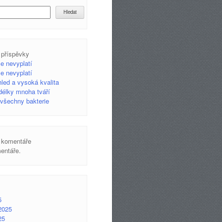
Hledat
 příspěvky
se nevyplatí
se nevyplatí
led a vysoká kvalita
 délky mnoha tváří
e všechny bakterie
 komentáře
entáře.
5
2025
25