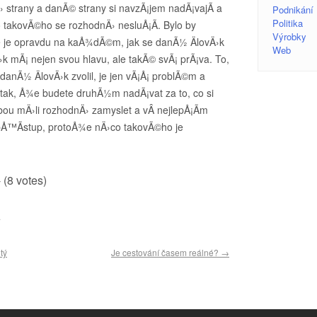
› strany a danÃ© strany si navzÃ¡jem nadÃ¡vajÃ­ a
Podnikání
Politika
co takovÃ©ho se rozhodnÄ› nesluÅ¡Ã­. Bylo by
Výrobky
e je opravdu na kaÅ¾dÃ©m, jak se danÃ½ ÄlovÄ›k
Web
mÃ¡ nejen svou hlavu, ale takÃ© svÃ¡ prÃ¡va. To,
danÃ½ ÄlovÄ›k zvolil, je jen vÃ¡Å¡ problÃ©m a
 tak, Å¾e budete druhÃ½m nadÃ¡vat za to, co si
ebou mÄ›li rozhodnÄ› zamyslet a vÂ nejlepÅ¡Ã­m
pÅ™Ã­stup, protoÅ¾e nÄ›co takovÃ©ho je
- (8 votes)
.
tý
Je cestování časem reálné?
→